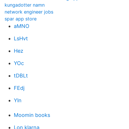
kungadotter namn
network engineer jobs
spar app store
aMNO
LsHvt
Hez
YOc
tDBLt
FEdj
Yln
Moomin books
Lon klarna