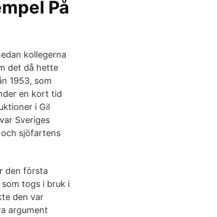
empel På
medan kollegerna
om det då hette
ån 1953, som
der en kort tid
tioner i Gil
 var Sveriges
 och sjöfartens
r den första
som togs i bruk i
kte den var
åra argument