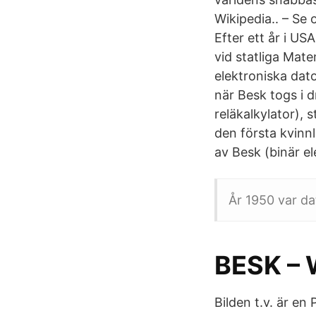
Wikipedia.. – Se
Efter ett år i U
vid statliga Ma
elektroniska dato
när Besk togs i d
reläkalkylator),
den första kvinnl
av Besk (binär e
År 1950 var da
BESK – 
Bilden t.v. är e