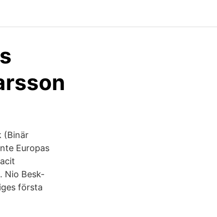
es
narsson
k (Binär
 inte Europas
acit
g. Nio Besk-
iges första