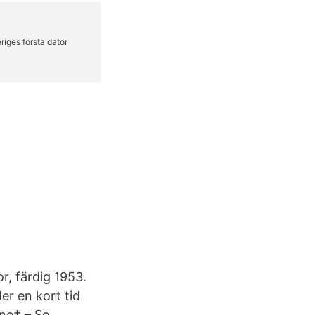
or, färdig 1953.
er en kort tid
ine†.– Se