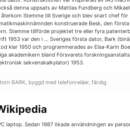
 också denna upp­sats av Mattias Fund­berg och Mikael
SA återkom Stemme till Sverige och blev snart chef fö
tematikmaskinnämnden konstruerade Besk, den första
rn. Stemme tillförde projektet tre eller fyra patenter
rift 1953 var den i … Sveriges första dator, Bark (bin
 stod klar 1950 och programmerades av Elsa-Karin Boe
iga akademikern bland Försvarets forskningsanstalts fy
lektronisk sekvenskalkylator) 1953.
torn BARK, byggd med telefonreläer, färdig.
Wikipedia
n PC laptop. Sedan 1987 ökade användningen av perso