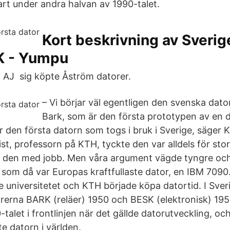
art under andra halvan av 1990-talet.
Kort beskrivning av Sverig
K - Yumpu
n AJ sig köpte Åström datorer.
– Vi börjar väl egentligen den svenska dat
Bark, som är den första prototypen av en 
 den första datorn som togs i bruk i Sverige, säger 
, professorn på KTH, tyckte den var alldels för stor,
la den med jobb. Men våra argument vägde tyngre och
 som då var Europas kraftfullaste dator, en IBM 7090.
e universitetet och KTH började köpa datortid. I Sve
rerna BARK (reläer) 1950 och BESK (elektronisk) 1953,
-talet i frontlinjen när det gällde datorutveckling, oc
e datorn i världen.