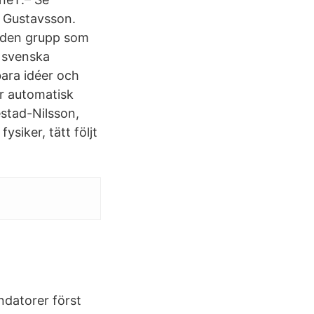
 Gustavs­son.
r den grupp som
 svenska
bara idéer och
är automatisk
stad-Nilsson,
siker, tätt följt
ndatorer först