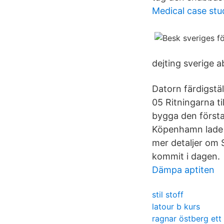
Medical case stu
dejting sverige a
Datorn färdigstä
05 Ritningarna ti
bygga den första
Köpenhamn lade g
mer detaljer om 
kommit i dagen.
Dämpa aptiten
stil stoff
latour b kurs
ragnar östberg ett