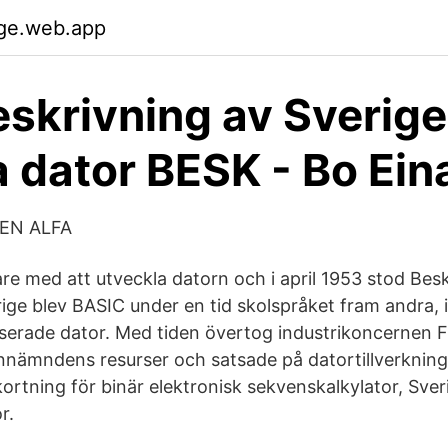
jge.web.app
eskrivning av Sverig
a dator BESK - Bo Ei
EN ALFA
are med att utveckla datorn och i april 1953 stod Bes
rige blev BASIC under en tid skolspråket fram andra,
riserade dator. Med tiden övertog industrikoncernen F
nämndens resurser och satsade på datortillverknin
ortning för binär elektronisk sekvenskalkylator, Sver
r.