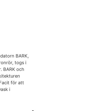
r datorn BARK,
onrör, togs i
r. BARK och
itekturen
acit för att
ask i