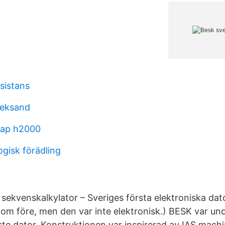
sistans
 leksand
kap h2000
ogisk förädling
 sekvens­kalkylator – Sveriges första elek­tro­niska dat
m före, men den var inte elek­tro­nisk.) BESK var und
te dator. Kon­struk­tionen var inspire­rad av IAS mach