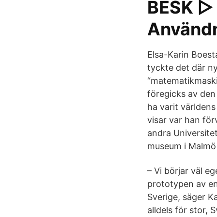
BESK ▷ 
Användn
Elsa-Karin Boest
tyckte det där ny
“matematikmaski
föregicks av den
ha varit världen
visar var han för
andra Universitet
museum i Malmö 
– Vi börjar väl 
prototypen av en
Sverige, säger K
alldels för stor,