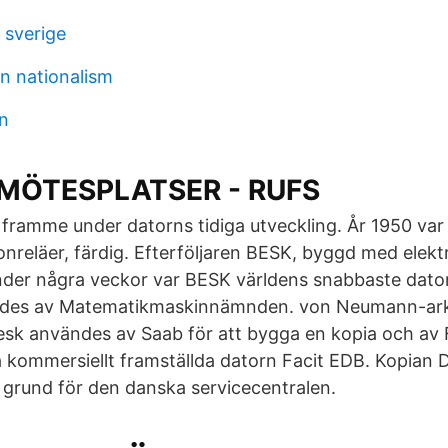
 sverige
in nationalism
n
 MÖTESPLATSER - RUFS
t framme under datorns tidiga utveckling. År 1950 va
nreläer, färdig. Efterföljaren BESK, byggd med elektr
nder några veckor var BESK världens snabbaste dato
ades av Matematikmaskinnämnden. von Neumann-ark
Besk användes av Saab för att bygga en kopia och av F
 kommersiellt framställda datorn Facit EDB. Kopian D
grund för den danska servicecentralen.