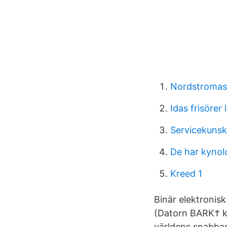
Nordstromas
Idas frisörer
Servicekuns
De har kynol
Kreed 1
Binär elektronisk
(Datorn BARK† ko
världens snab­bas