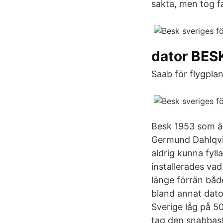
sakta, men tog f
dator BES
Saab för flygpla
Besk 1953 som är
Germund Dahlqvist
aldrig kunna fyl
installerades vad
länge förrän båd
bland annat dato
Sverige låg på 50
tag den snabbast