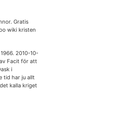
nnor. Gratis
oo wiki kristen
 1966. 2010-10-
v Facit för att
ask i
id har ju allt
et kalla kriget