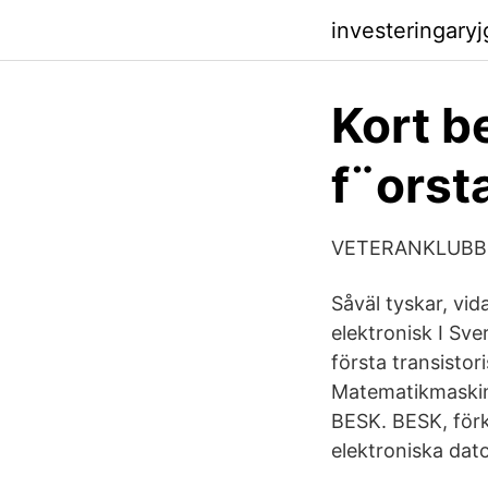
investeringary
Kort b
f¨orst
VETERANKLUBB
Såväl tyskar, vid
elektronisk I Sve
första transisto
Matematikmaskin
BESK. BESK, förk
elektroniska dato