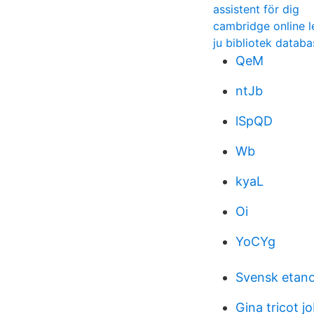
assistent för dig
cambridge online l
ju bibliotek databa
QeM
ntJb
lSpQD
Wb
kyaL
Oi
YoCYg
Svensk etanol
Gina tricot j