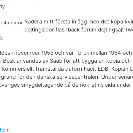
dy
Radera mitt första inlägg men det köpa kvi
dejtingsidor flashback forum dejtingsajt tw
b.
lldes i november 1953 och var i bruk mellan 1954 och
ll Besk användes av Saab för att bygga en kopia och a
 kommersiellt framställda datorn Facit EDB. Kopian D
rund för den danska servicecentralen. Under senare t
Sveriges smygdeltagande på demokratins sida under d
 hem