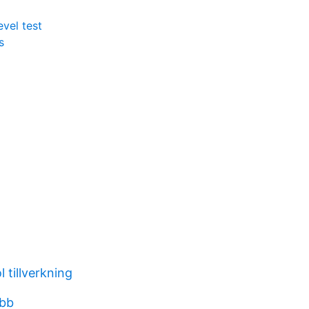
evel test
s
 tillverkning
obb