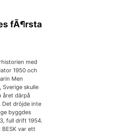
es fÃ¶rsta
orhistorien med
dator 1950 och
Karin Men
 Sverige skulle
 året därpå
 Det dröjde inte
rige byggdes
 full drift 1954.
h BESK var ett