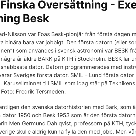
Finska Översättning - Ex
ing Besk
ad-Nilsson var Foas Besk-pionjär från första dagen 
a binära bara var jobbigt. Den första datorn (eller s
nen”) som användes i svensk astronomi var BESK fr
 några år äldre BARK på KTH i Stockholm. BESK lär un
s snabbaste dator. Datorn programmerades med instruk
varar Sveriges första dator. SMIL – Lund första dator
. Karusellminnet till SMIL som idag står på Teknikens
Foto: Fredrik Tersmeden.
egentligen den svenska datorhistorien med Bark, som ä
 dator 1950 och Besk 1953 som är den första datorn 
arin Men Germund Dahlqvist, professorn på KTH, tyc
 Sverige skulle aldrig kunna fylla den med jobb. Men v