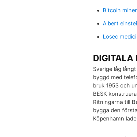
Bitcoin miner
Albert einste
Losec medici
DIGITALA
Sverige låg lång
byggd med telefo
bruk 1953 och u
BESK konstruer
Ritningarna till 
bygga den första
Köpenhamn lade 