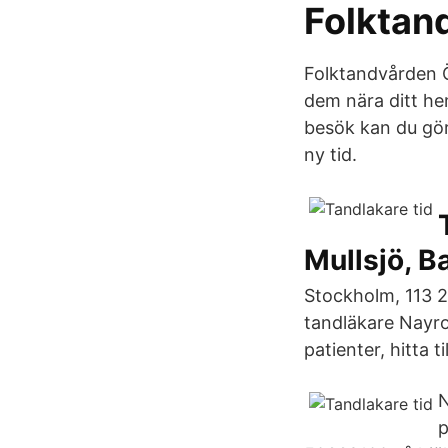
Folktan
Folktandvården Ös
dem nära ditt he
besök kan du göra
ny tid.
Mullsjö, B
Stockholm, 113 2
tandläkare Nayro
patienter, hitta t
N
p