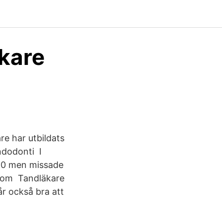
äkare
e har utbildats
endodonti I
020 men missade
er om Tandläkare
år också bra att