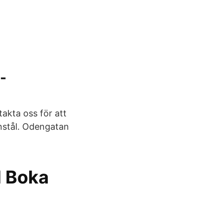
-
akta oss för att
nstål. Odengatan
d Boka