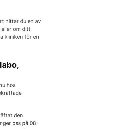
rt hittar du en av
eller om ditt
a kliniken för en
Habo,
 nu hos
ekräftade
räftat den
 ringer oss på 08-