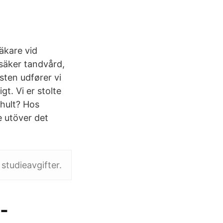
äkare vid
säker tandvård,
ten udfører vi
t. Vi er stolte
mhult? Hos
 utöver det
studieavgifter.
-