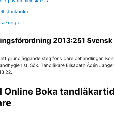
ing av medicinska skäl
ell stockholm
rsäkring brf
ningsförordning 2013:251 Svensk 
ett grundläggande steg för vidare behandlingar. Kont
tandhygienist. Sök. Tandläkare Elisabeth Ådén Jange
13 22.
d Online Boka tandläkarti
are