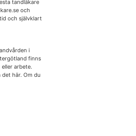
lesta tandläkare
äkare.se och
id och självklart
tandvården i
stergötland finns
 eller arbete.
a det här. Om du