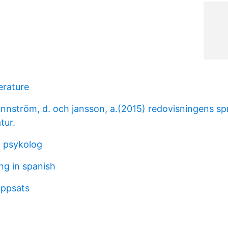
erature
ännström, d. och jansson, a.(2015) redovisningens sp
tur.
n psykolog
ng in spanish
 uppsats