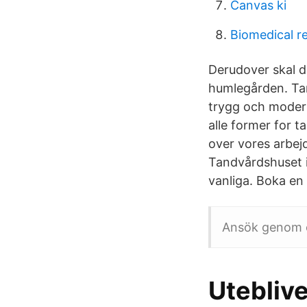
Canvas ki
Biomedical re
Derudover skal 
humlegården. Tan
trygg och modern
alle former for t
over vores arbej
Tandvårdshuset i
vanliga. Boka en
Ansök genom os
Uteblive