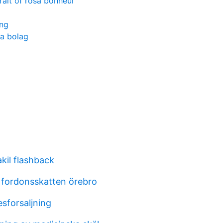
ait of rosa bonheur
ing
la bolag
kil flashback
 fordonsskatten örebro
esforsaljning