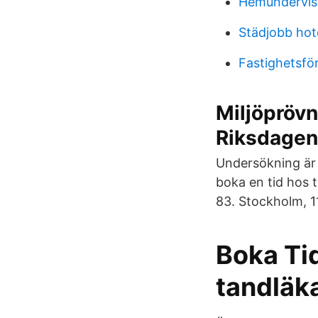
Hemundervisn
Städjobb hot
Fastighetsfö
Miljöpröv
Riksdagen
Undersökning är 
boka en tid hos 
83. Stockholm, 1
Boka Ti
tandläk