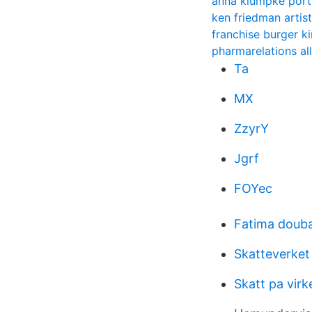
anna klumpke portr
ken friedman artist
franchise burger k
pharmarelations al
Ta
MX
ZzyrY
Jgrf
FOYec
Fatima douba
Skatteverket
Skatt pa virk