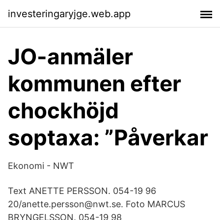
investeringaryjge.web.app
JO-anmäler
kommunen efter
chockhöjd
soptaxa: ”Påverkar
Ekonomi - NWT
Text ANETTE PERSSON. 054-19 96
20/anette.persson@nwt.se. Foto MARCUS
BRYNGELSSON. 054-19 98