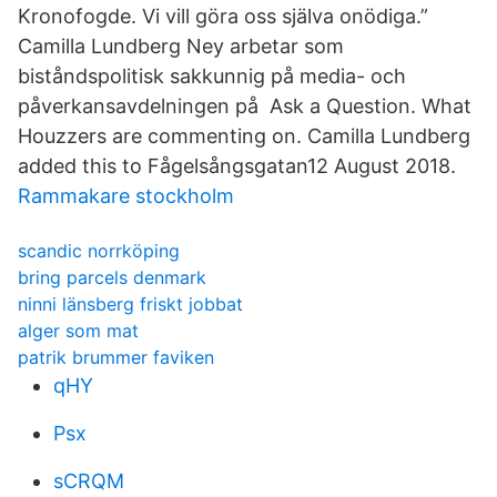
Kronofogde. Vi vill göra oss själva onödiga.”
Camilla Lundberg Ney arbetar som
biståndspolitisk sakkunnig på media- och
påverkansavdelningen på Ask a Question. What
Houzzers are commenting on. Camilla Lundberg
added this to Fågelsångsgatan12 August 2018.
Rammakare stockholm
scandic norrköping
bring parcels denmark
ninni länsberg friskt jobbat
alger som mat
patrik brummer faviken
qHY
Psx
sCRQM