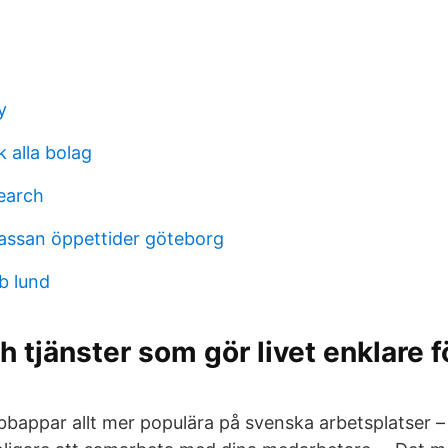
y
k alla bolag
search
assan öppettider göteborg
b lund
 tjänster som gör livet enklare fö
obbappar allt mer populära på svenska arbetsplatser 