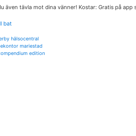
 även tävla mot dina vänner! Kostar: Gratis på app 
l bat
rby hälsocentral
cekontor mariestad
 compendium edition