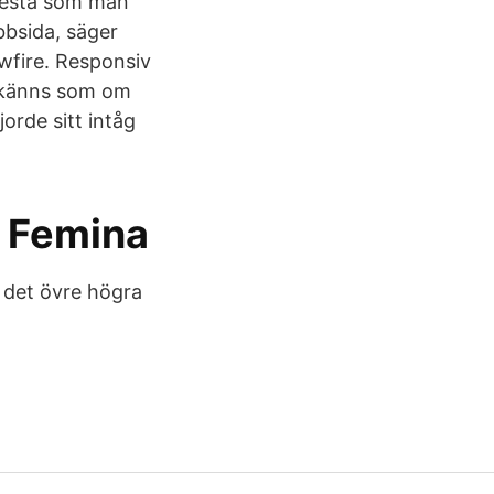
 mesta som man
bsida, säger
wfire. Responsiv
m känns som om
orde sitt intåg
v Femina
 det övre högra