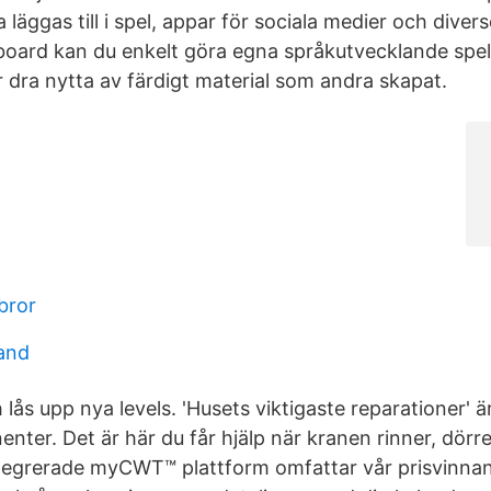
 läggas till i spel, appar för sociala medier och dive
board kan du enkelt göra egna språkutvecklande spel
r dra nytta av färdigt material som andra skapat.
bror
and
lås upp nya levels. 'Husets viktigaste reparationer' 
nter. Det är här du får hjälp när kranen rinner, dörr
tegrerade myCWT™ plattform omfattar vår prisvinna