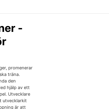
ner -
ör
nger, promenerar
ska träna.
ända den
d hjälp av ett
pel. Utvecklare
t utvecklarkit
pning är att