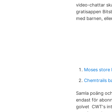
video-chattar ska
gratisappen Bits
med barnen, elle
Moses store 
Chemtrails b
Samla poäng och 
endast för abonne
golvet CWT's in