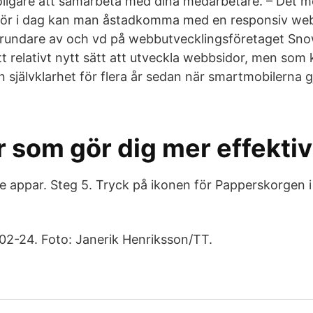
roligare att samarbeta med dina medarbetare. – Det
 för i dag kan man åstadkomma med en responsiv web
rundare av och vd på webbutvecklingsföretaget Sno
t relativt nytt sätt att utveckla webbsidor, men so
n självklarhet för flera år sedan när smartmobilerna gj
r som gör dig mer effekti
 appar. Steg 5. Tryck på ikonen för Papperskorgen i
02-24. Foto: Janerik Henriksson/TT.