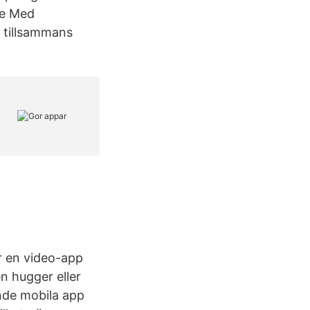
rse Med
 tillsammans
är en video-app
en hugger eller
nde mobila app