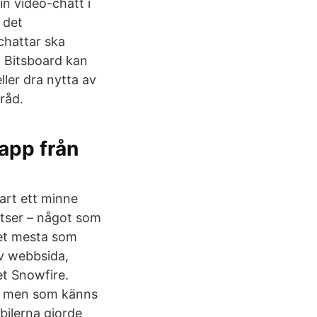
in video-chatt i
 det
chattar ska
n Bitsboard kan
ler dra nytta av
råd.
 app från
nart ett minne
atser – något som
Det mesta som
v webbsida,
t Snowfire.
r, men som känns
bilerna gjorde