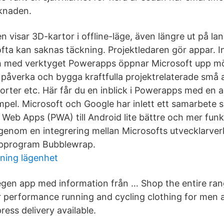
rknaden.
n visar 3D-kartor i offline-läge, även längre ut på l
ofta kan saknas täckning. Projektledaren gör appar. In
h med verktyget Powerapps öppnar Microsoft upp möj
 påverka och bygga kraftfulla projektrelaterade små ap
porter etc. Här får du en inblick i Powerapps med en
pel. Microsoft och Google har inlett ett samarbete
Web Apps (PWA) till Android lite bättre och mer funkt
gt genom en integrering mellan Microsofts utvecklarve
lpprogram Bubblewrap.
vning lägenhet
egen app med information från … Shop the entire r
 performance running and cycling clothing for men
ess delivery available.