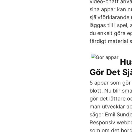
video-chatt använ
sina appar kan n
självförklarande
läggas till i spe
du enkelt göra e
färdigt material
Hus
Gör Det Sj
5 appar som gör d
blott. Nu blir s
gör det lättare 
man utvecklar a
säger Emil Sundb
Responsiv webbde
som om det borde