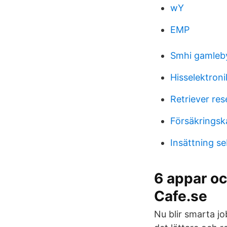
wY
EMP
Smhi gamleb
Hisselektroni
Retriever re
Försäkringsk
Insättning se
6 appar och
Cafe.se
Nu blir smarta j