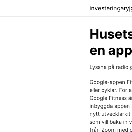
investeringary
Husets
en app
Lyssna på radio g
Google-appen Fit
eller cyklar. För
Google Fitness är
inbyggda appen A
nytt utvecklarki
som vill baka in 
från Zoom med d