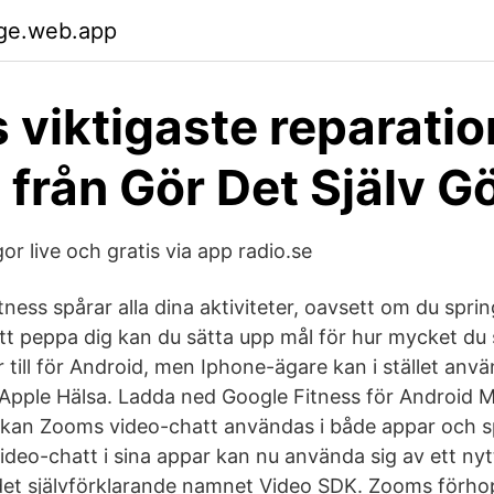
jge.web.app
 viktigaste reparatio
 från Gör Det Själv G
or live och gratis via app radio.se
ness spårar alla dina aktiviteter, oavsett om du spri
 att peppa dig kan du sätta upp mål för hur mycket du 
 till för Android, men Iphone-ägare kan i stället anv
pple Hälsa. Ladda ned Google Fitness för Android Me
t kan Zooms video-chatt användas i både appar och s
video-chatt i sina appar kan nu använda sig av ett nyt
et självförklarande namnet Video SDK. Zooms förhop