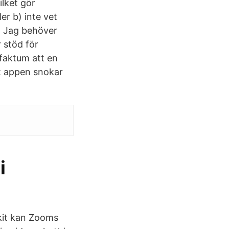
ilket gör
er b) inte vet
h Jag behöver
 stöd för
 faktum att en
tt appen snokar
i
rkit kan Zooms