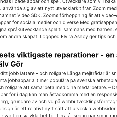
das i både appar och spel. Utvecklare som vill baka 
u använda sig av ett nytt utvecklarkit från Zoom med
 namnet Video SDK. Zooms förhoppning är att video-
l, appar för sociala medier och diverse Med gratisappe
gna språkutvecklande spel tillsammans med barnen, el
 som andra skapat. Logoped Elvira Ashby ger tips och 
ets viktigaste reparationer - en
älv Gör
itt jobb lättare – och roligare Långa mejltrådar är s
marta jobbappar allt mer populära på svenska arbetspl
och roligare att samarbeta med dina medarbetare. – 
ppar för i dag kan man åstadkomma med en responsi
erg, grundare av och vd på webbutvecklingsföretage
sign är ett relativt nytt sätt att utveckla webbsido
 varit en självklarhet för flera år sedan när smartmo