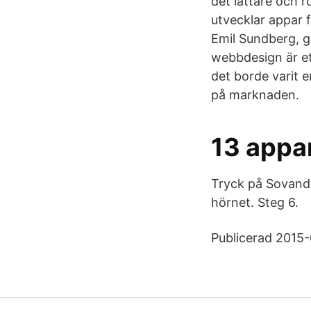
det lättare och 
utvecklar appar
Emil Sundberg, g
webbdesign är et
det borde varit e
på marknaden.
13 appa
Tryck på Sovande
hörnet. Steg 6.
Publicerad 2015-