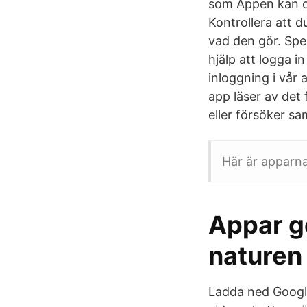
som Appen kan oc
Kontrollera att d
vad den gör. Spe
hjälp att logga i
inloggning i vår
app läser av det 
eller försöker sa
Här är apparna 
Appar gör
naturen
Ladda ned Google