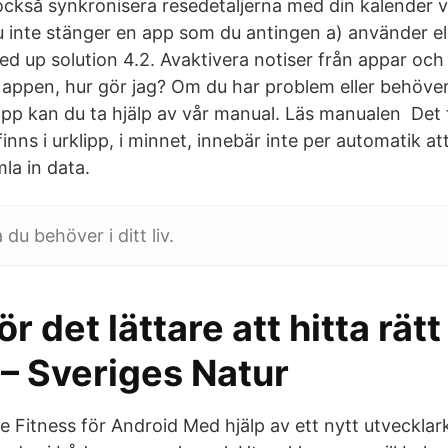
kså synkronisera resedetaljerna med din kalender v
u inte stänger en app som du antingen a) använder ell
ed up solution 4.2. Avaktivera notiser från appar oc
n appen, hur gör jag? Om du har problem eller behöver
 app kan du ta hjälp av vår manual. Läs manualen Det
finns i urklipp, i minnet, innebär inte per automatik a
mla in data.
du behöver i ditt liv.
 det lättare att hitta rätt 
 – Sveriges Natur
 Fitness för Android Med hjälp av ett nytt utveckla