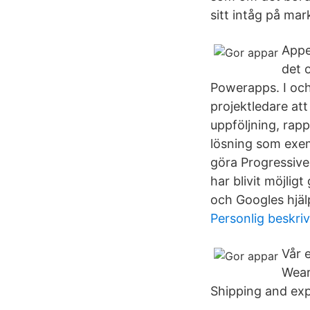
sitt intåg på ma
Appe
det 
Powerapps. I oc
projektledare att
uppföljning, rap
lösning som exem
göra Progressive 
har blivit möjli
och Googles hjä
Personlig beskri
Vår 
Wear
Shipping and expr