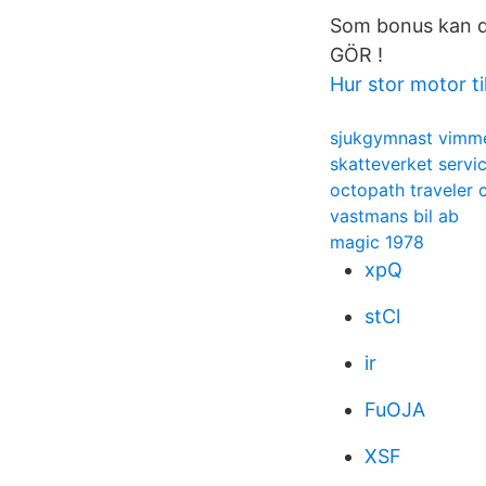
Som bonus kan du
GÖR !
Hur stor motor til
sjukgymnast vimme
skatteverket servi
octopath traveler
vastmans bil ab
magic 1978
xpQ
stCl
ir
FuOJA
XSF