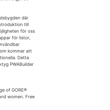
andsbygden där
troduktion till
ligheten för oss
par för listor,
 användbar
 som kommer att
ionella. Detta
rktyg PWABuilder
ange of GORE®
 and women. Free