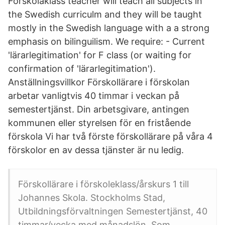
Förskolaklass teacher will teach all subjects in
the Swedish curriculm and they will be taught
mostly in the Swedish language with a a strong
emphasis on bilinguilism. We require: - Current
'lärarlegitimation' for F class (or waiting for
confirmation of 'lärarlegitimation').
Anställningsvillkor Förskollärare i förskolan
arbetar vanligtvis 40 timmar i veckan på
semestertjänst. Din arbetsgivare, antingen
kommunen eller styrelsen för en fristående
förskola Vi har två förste förskollärare på våra 4
förskolor en av dessa tjänster är nu ledig.
Förskollärare i förskoleklass/årskurs 1 till
Johannes Skola. Stockholms Stad,
Utbildningsförvaltningen Semestertjänst, 40
timmar/vecka med månadslön. Som