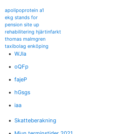
apolipoprotein a1
ekg stands for
pension site up
rehabilitering hjärtinfarkt
thomas malmgren
taxibolag enköping
WJla
oQFp
fajeP
hGsgs
iaa
Skatteberakning
Miun terminstider 2021