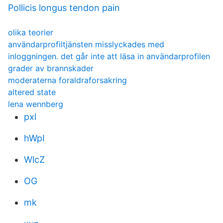
Pollicis longus tendon pain
olika teorier
användarprofiltjänsten misslyckades med
inloggningen. det går inte att läsa in användarprofilen
grader av brannskader
moderaterna foraldraforsakring
altered state
lena wennberg
pxl
hWpI
WlcZ
OG
mk